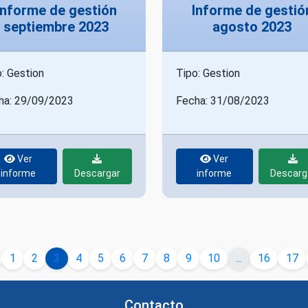
Informe de gestión
Informe de gestió
septiembre 2023
agosto 2023
: Gestion
Tipo: Gestion
ha: 29/09/2023
Fecha: 31/08/2023
Ver
Ver
informe
Descargar
informe
Descarg
1
2
3
4
5
6
7
8
9
10
...
16
17
Contacto