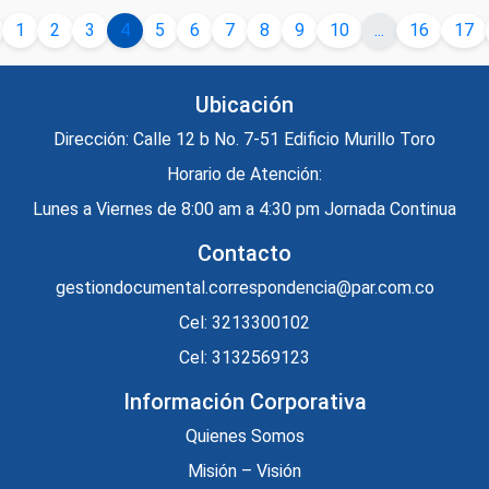
1
2
3
4
5
6
7
8
9
10
...
16
17
Ubicación
Dirección: Calle 12 b No. 7-51 Edificio Murillo Toro
Horario de Atención:
Lunes a Viernes de 8:00 am a 4:30 pm Jornada Continua
Contacto
gestiondocumental.correspondencia@par.com.co
Cel: 3213300102
Cel: 3132569123
Información Corporativa
Quienes Somos
Misión – Visión